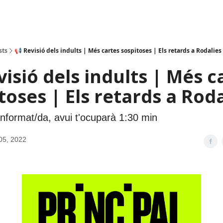
sts
📢 Revisió dels indults | Més cartes sospitoses | Els retards a Rodalies
visió dels indults | Més c
toses | Els retards a Roda
informat/da, avui t'ocuparà 1:30 min
05, 2022