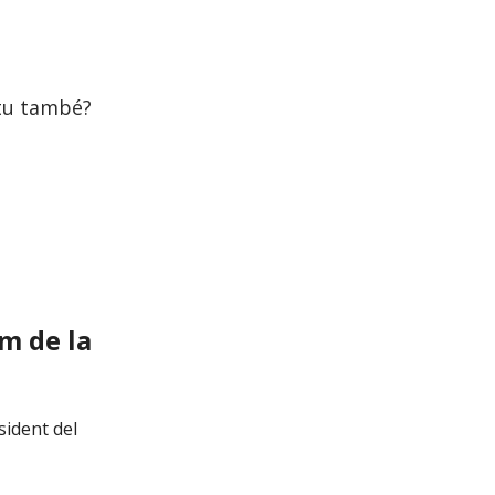
 tu també?
m de la
sident del