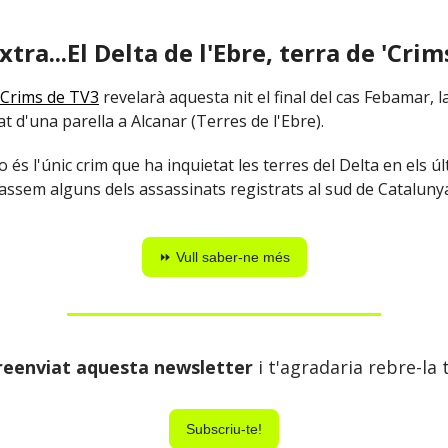
xtra...El Delta de l'Ebre, terra de 'Crim
Crims de TV3
revelarà aquesta nit el final del cas Febamar, l
at d'una parella a Alcanar (Terres de l'Ebre).
 és l'únic crim que ha inquietat les terres del Delta en els úl
passem alguns dels assassinats registrats al sud de Cataluny
⏩ Vull saber-ne més
reenviat aquesta newsletter
i t'agradaria rebre-la
Subscriu-te!