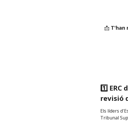
📩
T'han 
1️⃣ ERC 
revisió 
Els líders d
Tribunal Supr