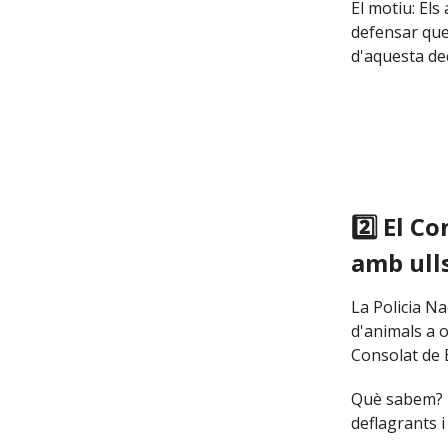
El motiu: El
defensar que
d'aquesta dec
2️⃣ El C
amb ull
La Policia N
d'animals a o
Consolat de 
Què sabem? L
deflagrants 