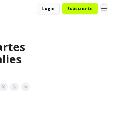
Login
Subscriu-te
artes
lies