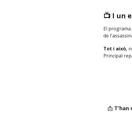
📺 I un e
El programa
de l'assassin
Tot i això,
no
Principal re
📩
T'han 