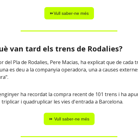
⏩Vull saber-ne més
què van tard els trens de Rodalies?
r del Pla de Rodalies, Pere Macias, ha explicat que de cada t
"una es deu a la companyia operadora, una a causes externes i
ra".
enginyer ha recordat la compra recent de 101 trens i ha apun
 triplicar i quadruplicar les vies d'entrada a Barcelona.
⏩ Vull saber-ne més