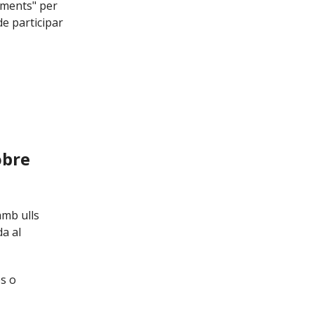
uments" per
de participar
obre
amb ulls
da al
es o