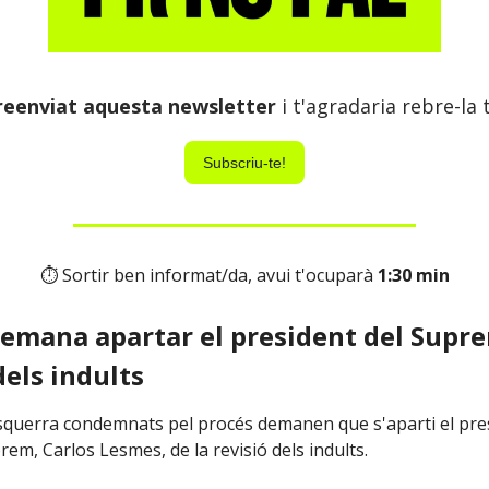
reenviat aquesta newsletter
i t'agradaria rebre-la
Subscriu-te!
⏱ Sortir ben informat/da, avui t'ocuparà
1:30 min
demana apartar el president del Supre
dels indults
'Esquerra condemnats pel procés demanen que s'aparti el pre
em, Carlos Lesmes, de la revisió dels indults.