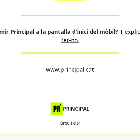
nir Principal a la pantalla d'inici del mòbil?
T'expl
fer-ho.
www.principal.cat
PRINCIPAL
Breu i clar