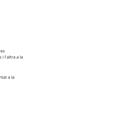
res
 l'altra a la
tat a la