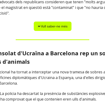
s advocats dels republicans consideren que tenen "molts arg
 el magistrat en qüestió està "contaminat" i que "no hauria 
isió".
⏩Vull saber-ne més
onsolat d'Ucraïna a Barcelona rep un s
s d'animals
acional ha tornat a interceptar una nova tramesa de sobres 
ficines diplomàtiques d'Ucraïna a Espanya, una d'elles dirigi
Barcelona.
a policia ha descartat la presència de substàncies explosiv
i ha comprovat que el que contenien eren ulls d'animals.