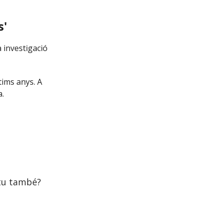
s'
a investigació
tims anys. A
a.
 tu també?