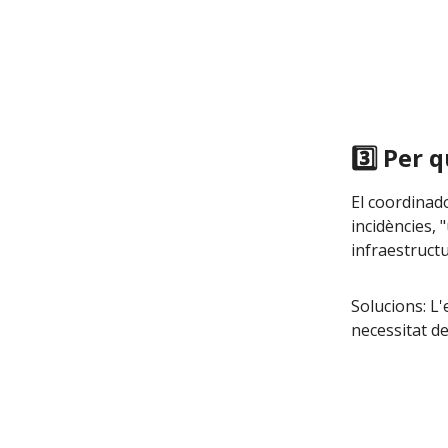
3️⃣ Per 
El coordinado
incidències, 
infraestructu
Solucions: L'
necessitat de