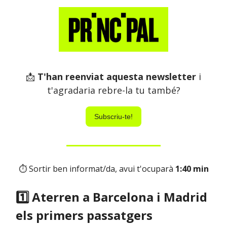
📩
T'han reenviat aquesta newsletter
i
t'agradaria rebre-la tu també?
Subscriu-te!
⏱ Sortir ben informat/da, avui t'ocuparà
1:40 min
1️⃣ Aterren a Barcelona i Madrid
els primers passatgers