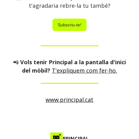
t'agradaria rebre-la tu també?
Subscriu-te!
📲
Vols tenir Principal a la pantalla d'inici
del mòbil?
T'expliquem com fer-ho.
www.principal.cat
PRINCIPAL