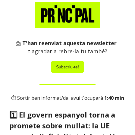
📩
T'han reenviat aquesta newsletter
i
t'agradaria rebre-la tu també?
Subscriu-te!
⏱ Sortir ben informat/da, avui t'ocuparà
1:40 min
1️⃣ El govern espanyol torna a
promete sobre mullat: la UE