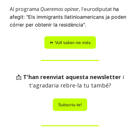
Al programa
Queremos opinar
, l'eurodiputat
ha
afegit: "Els immigrants llatinioamericans ja poden
córrer per obtenir la residència".
⏩ Vull saber-ne més
📩
T'han reenviat aquesta newsletter
i
t'agradaria rebre-la tu també?
Subscriu-te!