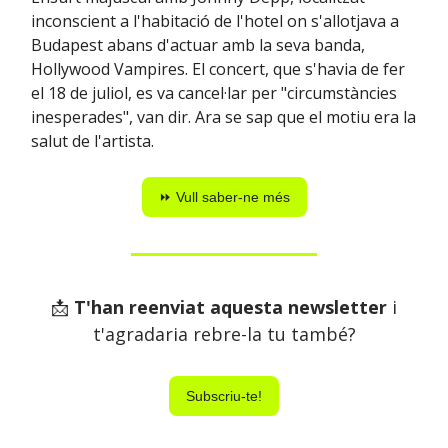
inconscient a l'habitació de l'hotel on s'allotjava a
Budapest abans d'actuar amb la seva banda,
Hollywood Vampires. El concert, que s'havia de fer
el 18 de juliol, es va cancel·lar per "circumstàncies
inesperades", van dir. Ara se sap que el motiu era la
salut de l'artista.
⏩ Vull saber-ne més
📩
T'han reenviat aquesta newsletter
i
t'agradaria rebre-la tu també?
Subscriu-te!