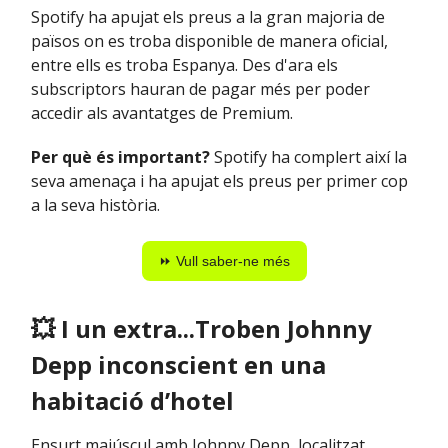
Spotify ha apujat els preus a la gran majoria de
països on es troba disponible de manera oficial,
entre ells es troba Espanya. Des d'ara els
subscriptors hauran de pagar més per poder
accedir als avantatges de Premium.
Per què és important?
Spotify ha complert així la
seva amenaça i ha apujat els preus per primer cop
a la seva història.
⏩ Vull saber-ne més
💥
I un extra...Troben Johnny
Depp inconscient en una
habitació d’hotel
Ensurt majúscul amb Johnny Depp, localitzat