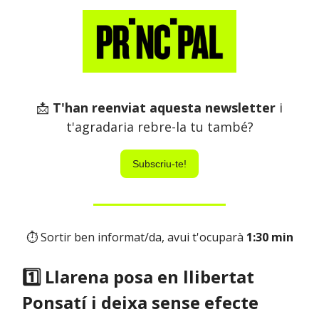
📩
T'han reenviat aquesta newsletter
i
t'agradaria rebre-la tu també?
Subscriu-te!
⏱ Sortir ben informat/da, avui t'ocuparà
1:30 min
1️⃣ Llarena posa en llibertat
Ponsatí i deixa sense efecte