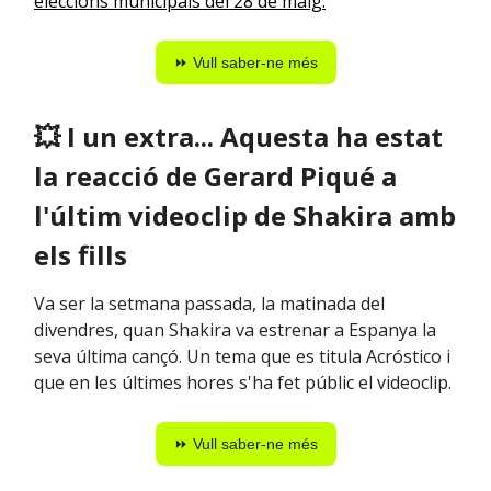
eleccions municipals del 28 de maig.
⏩ Vull saber-ne més
💥 I un extra... Aquesta ha estat
la reacció de Gerard Piqué a
l'últim videoclip de Shakira amb
els fills
Va ser la setmana passada, la matinada del
divendres, quan Shakira va estrenar a Espanya la
seva última cançó. Un tema que es titula Acróstico i
que en les últimes hores s'ha fet públic el videoclip.
⏩ Vull saber-ne més