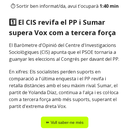
⏱ Sortir ben informat/da, avui t'ocuparà
1:40 min
1️⃣ El CIS revifa el PP i Sumar
supera Vox com a tercera força
El Baròmetre d'Opinió del Centre d'Investigacions
Sociològiques (CIS) apunta que el PSOE tornaria a
guanyar les eleccions al Congrés per davant del PP.
En xifres: Els socialistes perden suports en
comparació a l'última enquesta i el PP revifa i
retalla distàncies amb el seu màxim rival. Sumar, el
partit de Yolanda Díaz, continua a l'alça i es col·loca
com a tercera força amb més suports, superant el
partit d'extrema dreta Vox.
⏩ Vull saber-ne més