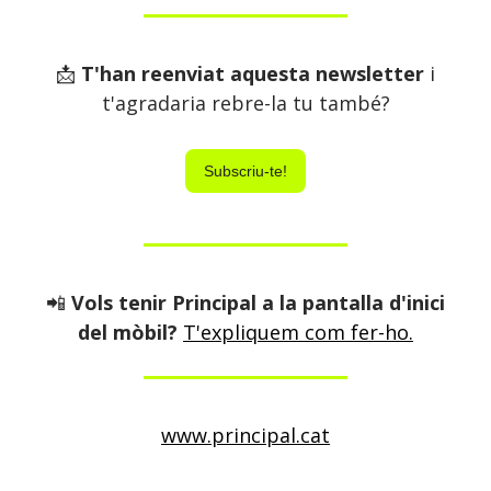
📩
T'han reenviat aquesta newsletter
i
t'agradaria rebre-la tu també?
Subscriu-te!
📲
Vols tenir Principal a la pantalla d'inici
del mòbil?
T'expliquem com fer-ho.
www.principal.cat