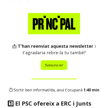
📩
T'han reenviat aquesta newsletter
i
t'agradaria rebre-la tu també?
Subscriu-te!
⏱ Sortir ben informat/da, avui t'ocuparà
1:40 min
1️⃣ El PSC ofereix a ERC i Junts