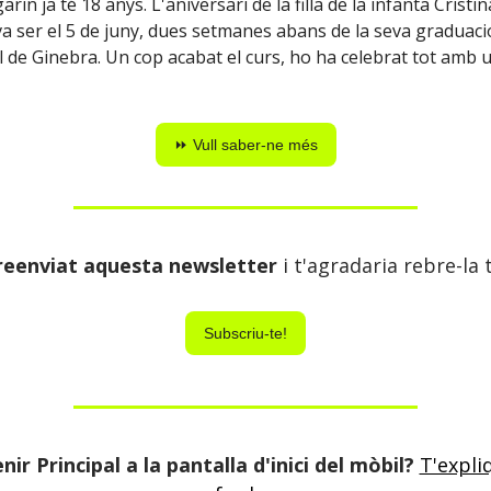
in ja té 18 anys. L'aniversari de la filla de la infanta Cristina
a ser el 5 de juny, dues setmanes abans de la seva graduació
l de Ginebra. Un cop acabat el curs, ho ha celebrat tot amb 
⏩ Vull saber-ne més
reenviat aquesta newsletter
i t'agradaria rebre-la
Subscriu-te!
nir Principal a la pantalla d'inici del mòbil?
T'expl