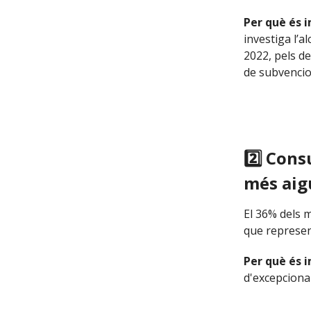
Per què és 
investiga l’a
2022, pels de
de subvencio
2️⃣ Con
més aig
El 36% dels m
que represen
Per què és 
d'excepcional