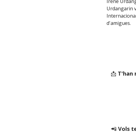
Irene Urdangar
Urdangarin v
Internaciona
d'amigues.
📩
T'han 
📲
Vols te