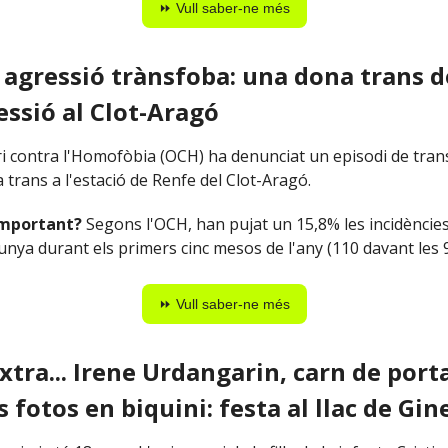
⏩ Vull saber-ne més
a agressió trànsfoba: una dona trans 
essió al Clot-Aragó
i contra l'Homofòbia (OCH) ha denunciat un episodi de trans
trans a l'estació de Renfe del Clot-Aragó.
important?
Segons l'OCH, han pujat un 15,8% les incidèncie
unya durant els primers cinc mesos de l'any (110 davant les 9
⏩ Vull saber-ne més
xtra... Irene Urdangarin, carn de port
s fotos en biquini: festa al llac de Gin