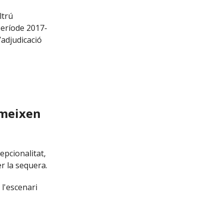
ltrú
 període 2017-
’adjudicació
umeixen
epcionalitat,
r la sequera.
l'escenari