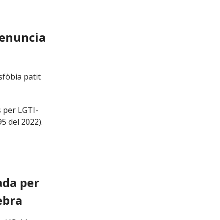
denuncia
fòbia patit
s per LGTI-
5 del 2022).
ada per
ebra