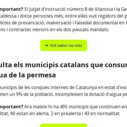
important?
El jutjat d’instrucció número 8 de Vilanova i la Ge
lcaldessa i dotze persones més, entre elles vuit regidors del
lictes de prevaricació, malversació i falsedat documental en l
ns i contractes menors en els dos passats mandats.
⏩ Vull saber-ne més
sulta els municipis catalans que cons
ua de la permesa
unicipis de les conques internes de Catalunya en estat d'exc
ten un 9% de la població, incompleixen la dotació d'aigua pe
important?
Ara mateix hi ha 495 municipis que continuen en 
itat, 90 estan en alerta, 2 en prealerta i 43 en normalitat.