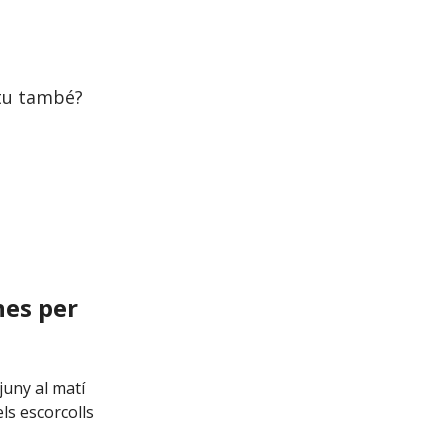
 tu també?
nes per
juny al matí
ls escorcolls