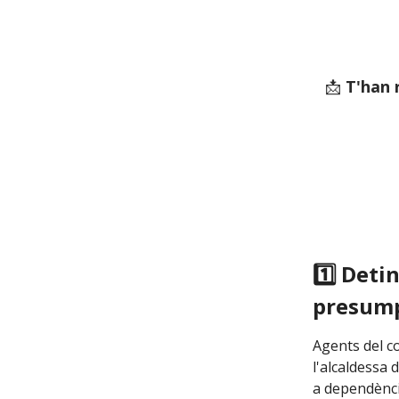
📩
T'han 
1️⃣ Deti
presump
Agents del co
l'alcaldessa 
a dependènci