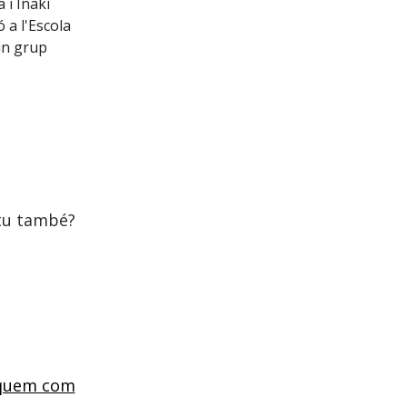
 i Iñaki
 a l'Escola
un grup
 tu també?
iquem com