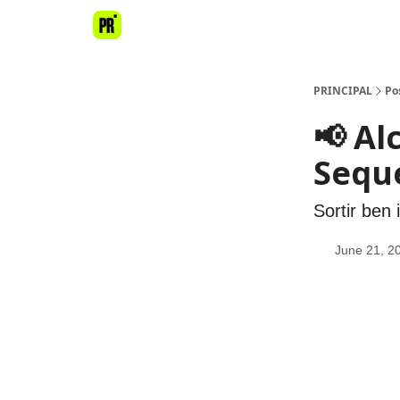
PRINCIPAL
Po
📢 Al
Seque
Sortir ben 
June 21, 2