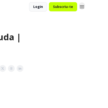
Login
Subscriu-te
uda |