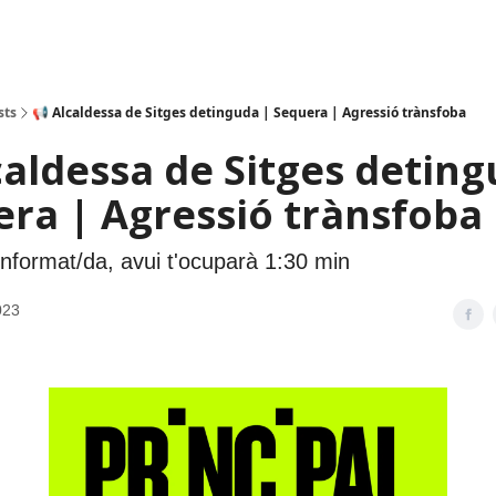
sts
📢 Alcaldessa de Sitges detinguda | Sequera | Agressió trànsfoba
caldessa de Sitges deting
ra | Agressió trànsfoba
informat/da, avui t'ocuparà 1:30 min
023