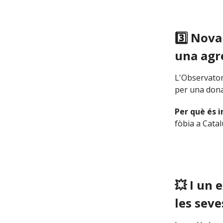
3️⃣ Nov
una agr
L'Observator
per una dona 
Per què és 
fòbia a Catal
💥
I un e
les seve