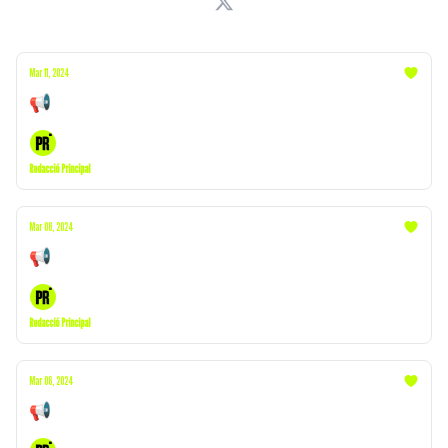
Mar 11, 2024
📢 Cas Koldo | Successos | Ricard Ustrell
Redacció Principal
Mar 08, 2024
📢 Violència sexual | Successos | Amnistia
Redacció Principal
Mar 06, 2024
📢 Amnistia | Sorteig | Úrsula Corberó