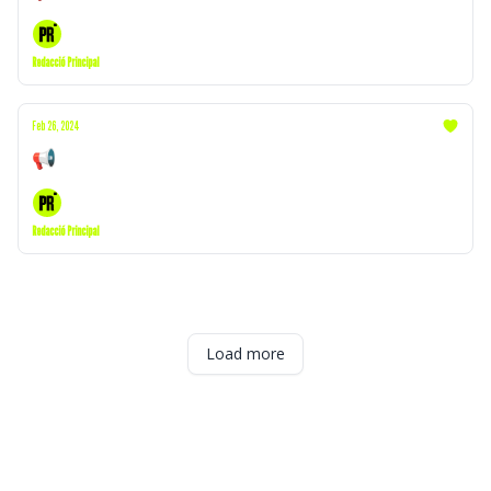
Redacció Principal
Feb 26, 2024
📢 Cas Koldo | Infart Turull | Joel Joan
Redacció Principal
Load more