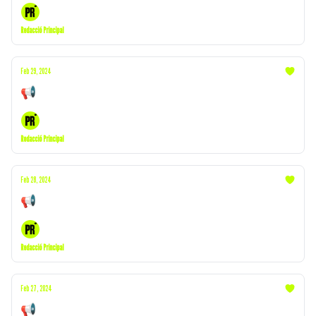
Redacció Principal
Feb 29, 2024
📢 Puigdemont | Infidelitats | Ada Colau
Redacció Principal
Feb 28, 2024
📢 Koldo | Successos | Froilán
Redacció Principal
Feb 27, 2024
📢 Ábalos | Successos | Lildami