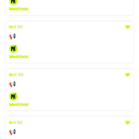
Redacció Principal
Mar 05, 2024
📢 Nou partit | Successos | Amancio Ortega
Redacció Principal
Mar 04, 2024
📢 Eleccions | Successos | Laura Escanes
Redacció Principal
Mar 01, 2024
📢 Successos | Escapades | Susanna Griso