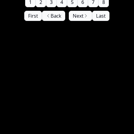
1
2
3
4
5
6
7
8
First
Back
Next
Last