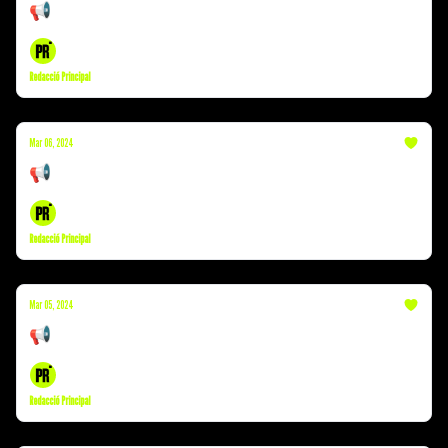
📢 Violència sexual | Successos | Amnistia
Redacció Principal
Mar 06, 2024
📢 Amnistia | Sorteig | Úrsula Corberó
Redacció Principal
Mar 05, 2024
📢 Nou partit | Successos | Amancio Ortega
Redacció Principal