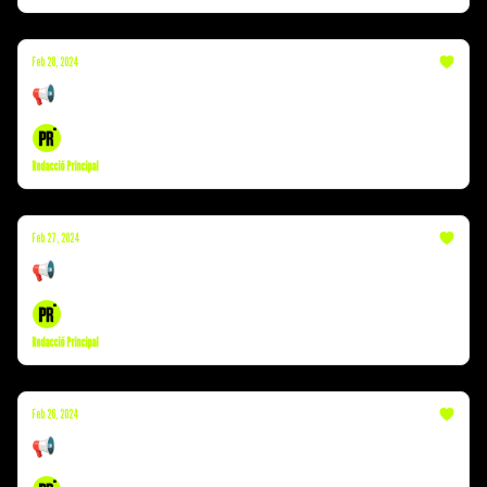
Feb 28, 2024
📢 Koldo | Successos | Froilán
Redacció Principal
Feb 27, 2024
📢 Ábalos | Successos | Lildami
Redacció Principal
Feb 26, 2024
📢 Cas Koldo | Infart Turull | Joel Joan