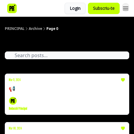
Login
Subscriu-te
PRINCIPAL
Archive
Page 0
Archive
Mar 11, 2024
📢 Cas Koldo | Successos | Ricard Ustrell
Redacció Principal
Mar 08, 2024