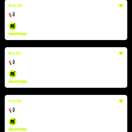
Mar 04, 2024
📢 Eleccions | Successos | Laura Escanes
Redacció Principal
Mar 01, 2024
📢 Successos | Escapades | Susanna Griso
Redacció Principal
Feb 29, 2024
📢 Puigdemont | Infidelitats | Ada Colau
Redacció Principal